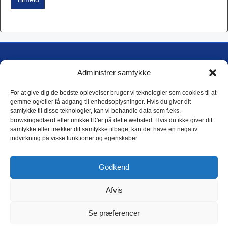
DTM International A/S
Administrer samtykke
Blokken 17, 1
DK-3460 Birkerød
For at give dig de bedste oplevelser bruger vi teknologier som cookies til at
gemme og/eller få adgang til enhedsoplysninger. Hvis du giver dit
samtykke til disse teknologier, kan vi behandle data som f.eks.
E-mail: dtm@dtm.dk
browsingadfærd eller unikke ID'er på dette websted. Hvis du ikke giver dit
Tlf.: (+45) 4593 4588
samtykke eller trækker dit samtykke tilbage, kan det have en negativ
CVR: 17 79 31 44
indvirkning på visse funktioner og egenskaber.
DTM Privatlivspolitik
Godkend
Afvis
Copyright © 2018 DTM International as
Se præferencer
Linkedin