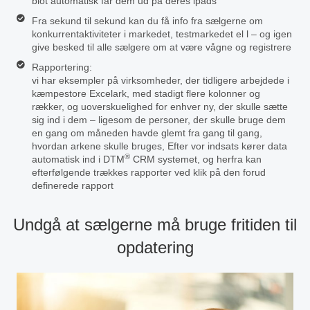
blot automatisk får dem ud på deres ipads
Fra sekund til sekund kan du få info fra sælgerne om
konkurrentaktiviteter i markedet, testmarkedet el l – og igen
give besked til alle sælgere om at være vågne og registrere
Rapportering:
vi har eksempler på virksomheder, der tidligere arbejdede i
kæmpestore Excelark, med stadigt flere kolonner og
rækker, og uoverskuelighed for enhver ny, der skulle sætte
sig ind i dem – ligesom de personer, der skulle bruge dem
en gang om måneden havde glemt fra gang til gang,
hvordan arkene skulle bruges, Efter vor indsats kører data
®
automatisk ind i DTM
CRM systemet, og herfra kan
efterfølgende trækkes rapporter ved klik på den forud
definerede rapport
Undgå at sælgerne må bruge fritiden til
opdatering