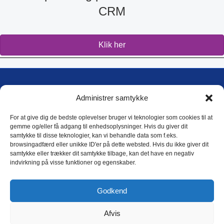
CRM
Klik her
DTM International A/S
Administrer samtykke
Blokken 17, 1
DK-3460 Birkerød
For at give dig de bedste oplevelser bruger vi teknologier som cookies til at
gemme og/eller få adgang til enhedsoplysninger. Hvis du giver dit
samtykke til disse teknologier, kan vi behandle data som f.eks.
E-mail: dtm@dtm.dk
browsingadfærd eller unikke ID'er på dette websted. Hvis du ikke giver dit
Tlf.: (+45) 4593 4588
samtykke eller trækker dit samtykke tilbage, kan det have en negativ
CVR: 17 79 31 44
indvirkning på visse funktioner og egenskaber.
DTM Privatlivspolitik
Godkend
Afvis