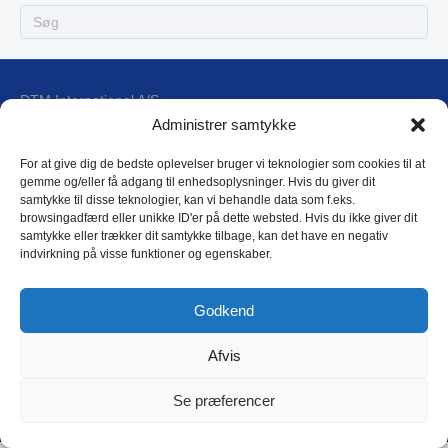
DTM International A/S
Blokken 17, 1
Administrer samtykke
DK-3460 Birkerød
For at give dig de bedste oplevelser bruger vi teknologier som cookies til at
gemme og/eller få adgang til enhedsoplysninger. Hvis du giver dit
E-mail: dtm@dtm.dk
samtykke til disse teknologier, kan vi behandle data som f.eks.
browsingadfærd eller unikke ID'er på dette websted. Hvis du ikke giver dit
Tlf.: (+45) 4593 4588
samtykke eller trækker dit samtykke tilbage, kan det have en negativ
CVR: 17 79 31 44
indvirkning på visse funktioner og egenskaber.
DTM Privatlivspolitik
Godkend
Afvis
Copyright © 2018 DTM International as
Se præferencer
L
i