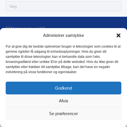
DTM International A/S
Blokken 17, 1
Administrer samtykke
DK-3460 Birkerød
For at give dig de bedste oplevelser bruger vi teknologier som cookies til at
gemme og/eller få adgang til enhedsoplysninger. Hvis du giver dit
E-mail: dtm@dtm.dk
samtykke til disse teknologier, kan vi behandle data som f.eks.
browsingadfærd eller unikke ID'er på dette websted. Hvis du ikke giver dit
Tlf.: (+45) 4593 4588
samtykke eller trækker dit samtykke tilbage, kan det have en negativ
CVR: 17 79 31 44
indvirkning på visse funktioner og egenskaber.
DTM Privatlivspolitik
Godkend
Afvis
Copyright © 2018 DTM International as
Se præferencer
L
i