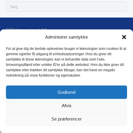
DTM International A/S
Blokken 17, 1
Administrer samtykke
DK-3460 Birkerød
For at give dig de bedste oplevelser bruger vi teknologier som cookies til at
gemme og/eller få adgang til enhedsoplysninger. Hvis du giver dit
E-mail: dtm@dtm.dk
samtykke til disse teknologier, kan vi behandle data som f.eks.
browsingadfærd eller unikke ID'er på dette websted. Hvis du ikke giver dit
Tlf.: (+45) 4593 4588
samtykke eller trækker dit samtykke tilbage, kan det have en negativ
CVR: 17 79 31 44
indvirkning på visse funktioner og egenskaber.
DTM Privatlivspolitik
Godkend
Afvis
Copyright © 2018 DTM International as
Se præferencer
L
i