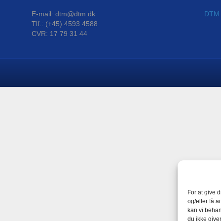
E-mail: dtm@dtm.dk
DTM P
Tlf.: (+45) 4593 4588
CVR: 17 79 31 44
For at give 
og/eller få a
kan vi behan
du ikke give