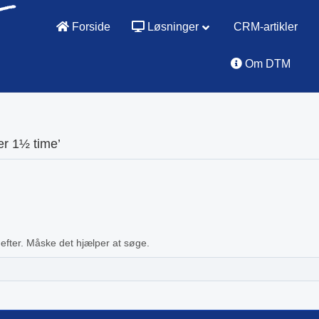
Forside
Løsninger
CRM-artikler
Om DTM
er 1½ time’
 efter. Måske det hjælper at søge.