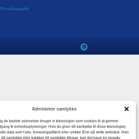
rivatlivspolitik
L
i
n
k
e
d
i
n
Administrer samtykke
dig de bedste oplevelser bruger vi teknologier som cookies til at gemme
dgang til enhedsoplysninger. Hvis du giver dit samtykke til disse teknologier,
dle data som f.eks. browsingadfærd eller unikke ID'er på dette websted. Hvis
r dit samtykke eller trækker dit samtykke tilbage, kan det have en negativ