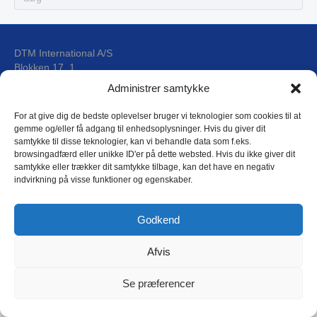
DTM International A/S
Blokken 17, 1
DK-3460 Birkerød
Administrer samtykke
For at give dig de bedste oplevelser bruger vi teknologier som cookies til at
E-mail: dtm@dtm.dk
gemme og/eller få adgang til enhedsoplysninger. Hvis du giver dit
Tlf.: (+45) 4593 4588
samtykke til disse teknologier, kan vi behandle data som f.eks.
CVR: 17 79 31 44
browsingadfærd eller unikke ID'er på dette websted. Hvis du ikke giver dit
samtykke eller trækker dit samtykke tilbage, kan det have en negativ
indvirkning på visse funktioner og egenskaber.
DTM Privatlivspolitik
Godkend
Afvis
Copyright © 2018 DTM International as
L
Se præferencer
i
n