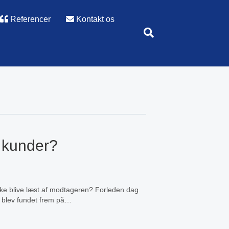
Referencer
Kontakt os
0 kunder?
åske blive læst af modtageren? Forleden dag
ne blev fundet frem på…