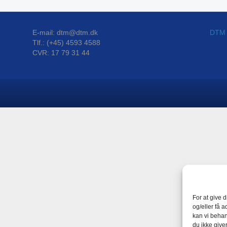
E-mail: dtm@dtm.dk
DTM P
Tlf.: (+45) 4593 4588
CVR: 17 79 31 44
For at give 
og/eller få a
kan vi behan
du ikke give