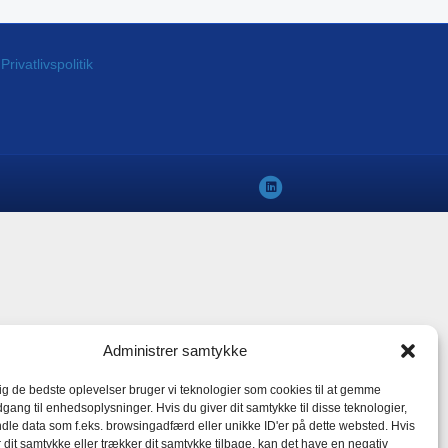
rivatlivspolitik
L
i
n
k
e
d
i
Administrer samtykke
n
dig de bedste oplevelser bruger vi teknologier som cookies til at gemme
dgang til enhedsoplysninger. Hvis du giver dit samtykke til disse teknologier,
dle data som f.eks. browsingadfærd eller unikke ID'er på dette websted. Hvis
r dit samtykke eller trækker dit samtykke tilbage, kan det have en negativ