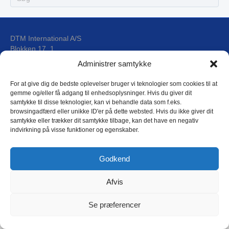
DTM International A/S
Blokken 17, 1
DK-3460 Birkerød
Administrer samtykke
For at give dig de bedste oplevelser bruger vi teknologier som cookies til at
E-mail: dtm@dtm.dk
gemme og/eller få adgang til enhedsoplysninger. Hvis du giver dit
Tlf.: (+45) 4593 4588
samtykke til disse teknologier, kan vi behandle data som f.eks.
CVR: 17 79 31 44
browsingadfærd eller unikke ID'er på dette websted. Hvis du ikke giver dit
samtykke eller trækker dit samtykke tilbage, kan det have en negativ
indvirkning på visse funktioner og egenskaber.
DTM Privatlivspolitik
Godkend
Afvis
Copyright © 2018 DTM International as
L
Se præferencer
i
n