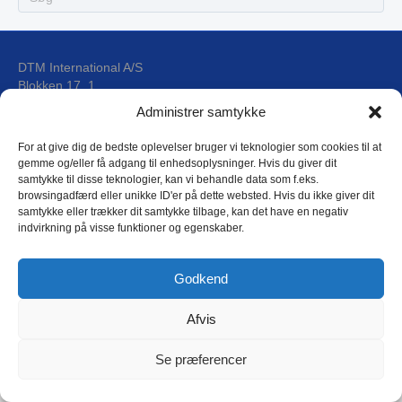
DTM International A/S
Blokken 17, 1
DK-3460 Birkerød
Administrer samtykke
For at give dig de bedste oplevelser bruger vi teknologier som cookies til at
E-mail: dtm@dtm.dk
gemme og/eller få adgang til enhedsoplysninger. Hvis du giver dit
Tlf.: (+45) 4593 4588
samtykke til disse teknologier, kan vi behandle data som f.eks.
CVR: 17 79 31 44
browsingadfærd eller unikke ID'er på dette websted. Hvis du ikke giver dit
samtykke eller trækker dit samtykke tilbage, kan det have en negativ
indvirkning på visse funktioner og egenskaber.
DTM Privatlivspolitik
Godkend
Afvis
Copyright © 2018 DTM International as
L
Se præferencer
i
n