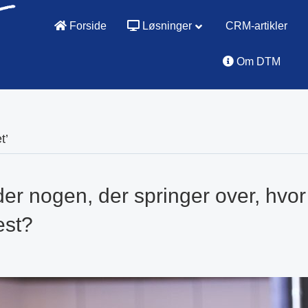
Forside
Løsninger
CRM-artikler
Om DTM
t’
 der nogen, der springer over, hvo
est?