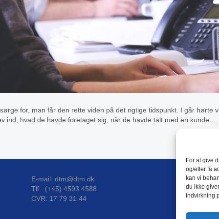
e for, man får den rette viden på det rigtige tidspunkt. I går hørte vi
rev ind, hvad de havde foretaget sig, når de havde talt med en kunde.…
For at give 
og/eller få a
kan vi behan
E-mail: dtm@dtm.dk
DTM P
du ikke give
Tlf.: (+45) 4593 4588
indvirkning 
CVR: 17 79 31 44