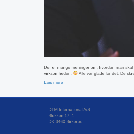
Der er mange meninger om, hvordan man skal sørg
virksomheden.
Alle var glade for det. De sk
Læs mere
DTM International A/S
Blokken 17, 1
DK-3460 Birkerød