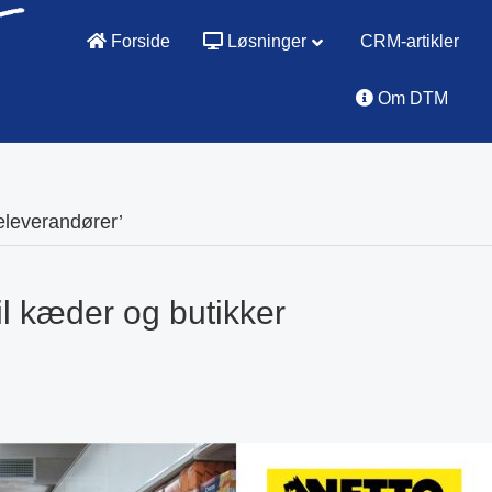
Forside
Løsninger
CRM-artikler
Om DTM
eleverandører’
il kæder og butikker