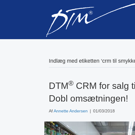
Indlæg med etiketten ‘crm til smykk
®
DTM
CRM for salg t
Dobl omsætningen!
Af
Annette Andersen
|
01/03/2018