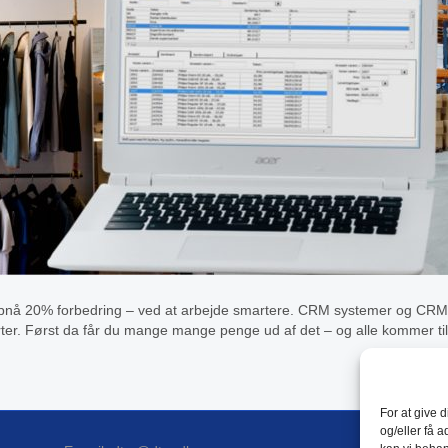
pnå 20% forbedring – ved at arbejde smartere. CRM systemer og CRM s
tarter. Først da får du mange mange penge ud af det – og alle kommer t
For at give 
og/eller få a