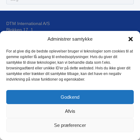
DTM International A/S
Blokken 17, 1
DK-3460 Birkerød
Administrer samtykke
For at give dig de bedste oplevelser bruger vi teknologier som cookies til at
E-mail: dtm@dtm.dk
gemme og/eller få adgang til enhedsoplysninger. Hvis du giver dit
Tlf.: (+45) 4593 4588
samtykke til disse teknologier, kan vi behandle data som f.eks.
CVR: 17 79 31 44
browsingadfærd eller unikke ID'er på dette websted. Hvis du ikke giver dit
samtykke eller trækker dit samtykke tilbage, kan det have en negativ
indvirkning på visse funktioner og egenskaber.
DTM Privatlivspolitik
Godkend
Afvis
Copyright © 2018 DTM International as
L
Se præferencer
i
n