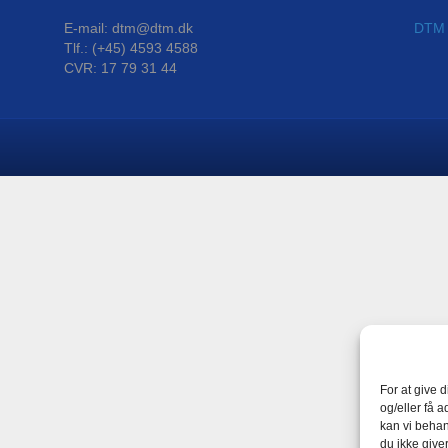
E-mail: dtm@dtm.dk
DTM P
Tlf.: (+45) 4593 4588
CVR: 17 79 31 44
For at give 
og/eller få a
kan vi behan
du ikke give