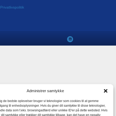
rivatlivspolitik
L
i
n
k
e
d
i
n
Administrer samtykke
dig de bedste oplevelser bruger vi teknologier som cookies til at gemme
dgang til enhedsoplysninger. Hvis du giver dit samtykke til disse teknologier,
dle data som f.eks. browsingadfærd eller unikke ID'er på dette websted. Hvis
r dit samtykke eller trækker dit samtykke tilbage, kan det have en negativ