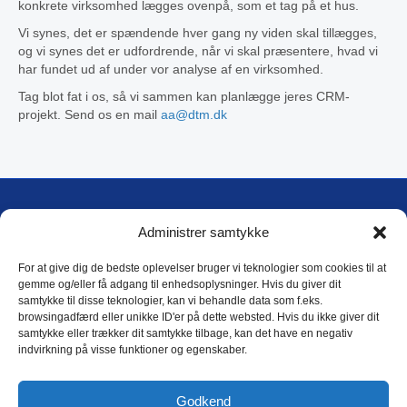
konkrete virksomhed lægges ovenpå, som et tag på et hus.
Vi synes, det er spændende hver gang ny viden skal tillægges,
og vi synes det er udfordrende, når vi skal præsentere, hvad vi
har fundet ud af under vor analyse af en virksomhed.
Tag blot fat i os, så vi sammen kan planlægge jeres CRM-
projekt. Send os en mail
aa@dtm.dk
DTM International A/S
Administrer samtykke
Blokken 17, 1
DK-3460 Birkerød
For at give dig de bedste oplevelser bruger vi teknologier som cookies til at
gemme og/eller få adgang til enhedsoplysninger. Hvis du giver dit
samtykke til disse teknologier, kan vi behandle data som f.eks.
E-mail: dtm@dtm.dk
browsingadfærd eller unikke ID'er på dette websted. Hvis du ikke giver dit
Tlf.: (+45) 4593 4588
samtykke eller trækker dit samtykke tilbage, kan det have en negativ
CVR: 17 79 31 44
indvirkning på visse funktioner og egenskaber.
DTM Privatlivspolitik
Godkend