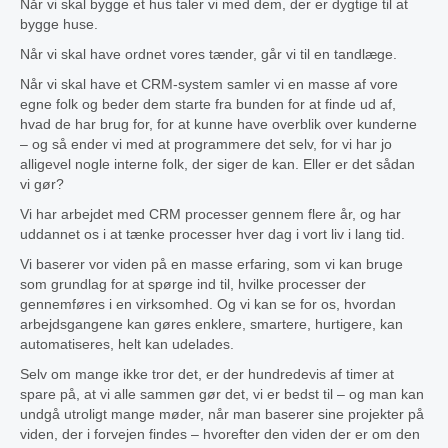
Når vi skal bygge et hus taler vi med dem, der er dygtige til at
bygge huse.
Når vi skal have ordnet vores tænder, går vi til en tandlæge.
Når vi skal have et CRM-system samler vi en masse af vore
egne folk og beder dem starte fra bunden for at finde ud af,
hvad de har brug for, for at kunne have overblik over kunderne
– og så ender vi med at programmere det selv, for vi har jo
alligevel nogle interne folk, der siger de kan. Eller er det sådan
vi gør?
Vi har arbejdet med CRM processer gennem flere år, og har
uddannet os i at tænke processer hver dag i vort liv i lang tid.
Vi baserer vor viden på en masse erfaring, som vi kan bruge
som grundlag for at spørge ind til, hvilke processer der
gennemføres i en virksomhed. Og vi kan se for os, hvordan
arbejdsgangene kan gøres enklere, smartere, hurtigere, kan
automatiseres, helt kan udelades.
Selv om mange ikke tror det, er der hundredevis af timer at
spare på, at vi alle sammen gør det, vi er bedst til – og man kan
undgå utroligt mange møder, når man baserer sine projekter på
viden, der i forvejen findes – hvorefter den viden der er om den