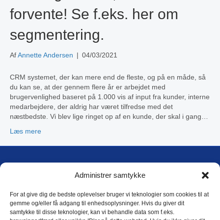
forvente! Se f.eks. her om
segmentering.
Af
Annette Andersen
|
04/03/2021
CRM systemet, der kan mere end de fleste, og på en måde, så
du kan se, at der gennem flere år er arbejdet med
brugervenlighed baseret på 1.000 vis af input fra kunder, interne
medarbejdere, der aldrig har været tilfredse med det
næstbedste. Vi blev lige ringet op af en kunde, der skal i gang…
Læs mere
DTM International A/S
Administrer samtykke
Blokken 17, 1
DK-3460 Birkerød
For at give dig de bedste oplevelser bruger vi teknologier som cookies til at
gemme og/eller få adgang til enhedsoplysninger. Hvis du giver dit
samtykke til disse teknologier, kan vi behandle data som f.eks.
E-mail: dtm@dtm.dk