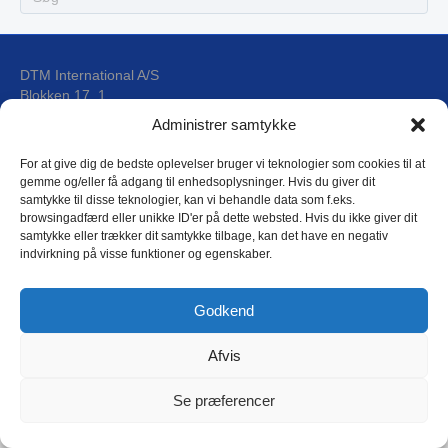
DTM International A/S
Blokken 17, 1
DK-3460 Birkerød
Administrer samtykke
For at give dig de bedste oplevelser bruger vi teknologier som cookies til at
E-mail: dtm@dtm.dk
gemme og/eller få adgang til enhedsoplysninger. Hvis du giver dit
Tlf.: (+45) 4593 4588
samtykke til disse teknologier, kan vi behandle data som f.eks.
CVR: 17 79 31 44
browsingadfærd eller unikke ID'er på dette websted. Hvis du ikke giver dit
samtykke eller trækker dit samtykke tilbage, kan det have en negativ
indvirkning på visse funktioner og egenskaber.
DTM Privatlivspolitik
Godkend
Afvis
Copyright © 2018 DTM International as
L
Se præferencer
i
n